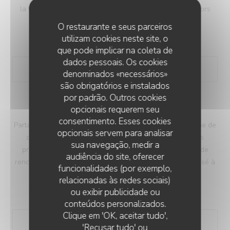
la table. Disponible uniquement les midis en semaine, hors
vacances et jours fériés
O restaurante e seus parceiros
utilizam cookies neste site, o
59,00 EUR
que pode implicar na coleta de
dados pessoais. Os cookies
denominados «necessários»
são obrigatórios e instalados
por padrão. Outros cookies
opcionais requerem seu
MENU CONFIANCE 6 TEMPS
consentimento. Esses cookies
Partagez avec nous, le temps d’un repas, nôtre philosophie de
opcionais servem para analisar
cuisine. Un menu en six étapes composé des meilleurs
sua navegação, medir a
produits locaux issus d'un long travail de recherche et de
audiência do site, oferecer
rencontre de tous nos collaborateurs. Ce menu est proposé à
funcionalidades (por exemplo,
l'ensemble de la table.
relacionadas às redes sociais)
95,00 EUR
ou exibir publicidade ou
conteúdos personalizados.
Clique em 'OK, aceitar tudo',
'Recusar tudo' ou