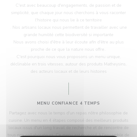
C'est avec beaucoup d'engagements, de passion et de
simplicité, que chaque jour nous cherchons à vous raconter
l'histoire qui nous lie à ce territoire
. Nos artisans locaux nous permettent de travailler avec une
grande humilité cette biodiversité si importante
Nous avons choisi d'être à leur écoute afin d'être au plus
proche de ce que la nature nous offre..
C'est pourquoi nous vous proposons un menu unique,
déclinable en trois vitesses, autour des produits Matheysins,
des acteurs locaux et de leurs histoires
MENU CONFIANCE 4 TEMPS
Partagez avec nous le temps d'un repas nôtre philosophie de
cuisine. Un menu en 4 étapes composé des meilleurs produits
locaux issus d'un long travail de recherche et de rencontre de
tous nos collaborateurs. Ce menu est proposé à l'ensemble de