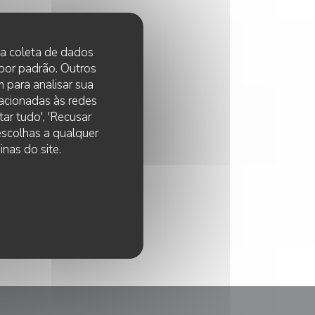
 na coleta de dados
 por padrão. Outros
 para analisar sua
lacionadas às redes
ar tudo', 'Recusar
 escolhas a qualquer
nas do site.