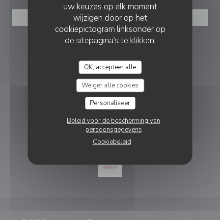
uw keuzes op elk moment
wijzigen door op het
RESERVEER EEN TAFEL
cookiepictogram linksonder op
de sitepagina's te klikken.
VOLG ONS
OK, accepteer alle
Facebook ((opent in een nieuw vens
Instagram ((opent in een nieu
Weiger alle cookies
NIEUWSBRIEF
Personaliseer
Beleid voor de bescherming van
BELONINGEN
persoonsgegevens
Cookiebeleid