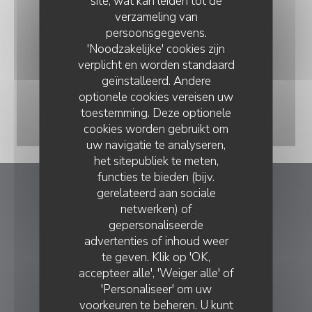
site, wat kan leiden tot de
verzameling van
persoonsgegevens.
'Noodzakelijke' cookies zijn
verplicht en worden standaard
geïnstalleerd. Andere
optionele cookies vereisen uw
toestemming. Deze optionele
cookies worden gebruikt om
uw navigatie te analyseren,
het sitepubliek te meten,
functies te bieden (bijv.
gerelateerd aan sociale
Maltacina
netwerken) of
gepersonaliseerde
((opent in
443 Rte du 45ème Parallèle 38119 Saint-Théoffrey
advertenties of inhoud weer
04 76 30 34 45
te geven. Klik op 'OK,
accepteer alle', 'Weiger alle' of
'Personaliseer' om uw
RESERVERING
voorkeuren te beheren. U kunt