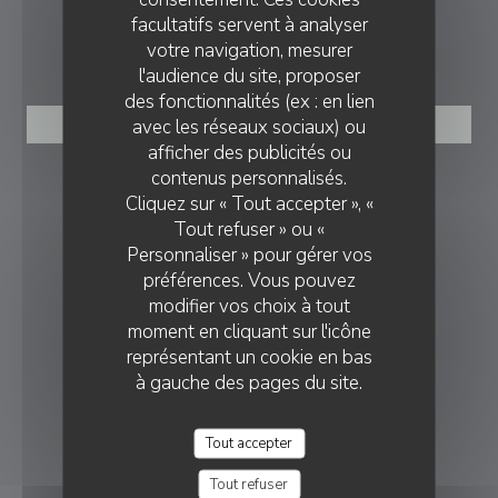
facultatifs servent à analyser
votre navigation, mesurer
RÉSERVATION
l'audience du site, proposer
des fonctionnalités (ex : en lien
avec les réseaux sociaux) ou
RÉSERVER
afficher des publicités ou
contenus personnalisés.
NOUS SUIVRE
Cliquez sur « Tout accepter », «
Tout refuser » ou «
Personnaliser » pour gérer vos
Facebook ((ouvre une nouvelle fenê
Instagram ((ouvre une nouvell
préférences. Vous pouvez
modifier vos choix à tout
NEWSLETTER
moment en cliquant sur l'icône
représentant un cookie en bas
DISTINCTIONS
à gauche des pages du site.
Tout accepter
Tout refuser