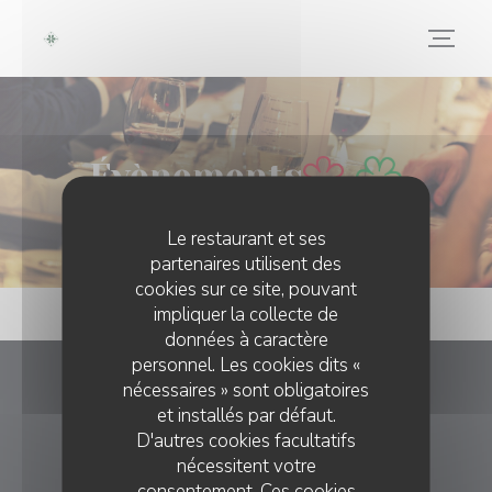
Personnalisation de vos choix en matière de cookies
Évènements
Le restaurant et ses
partenaires utilisent des
cookies sur ce site, pouvant
impliquer la collecte de
données à caractère
personnel. Les cookies dits «
nécessaires » sont obligatoires
Maltacina
et installés par défaut.
D'autres cookies facultatifs
((ouvre un
443 Rte du 45ème Parallèle 38119 Saint-Théoffrey
nécessitent votre
04 76 30 34 45
consentement. Ces cookies