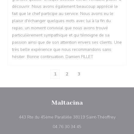
découvrir. Nous avons également beaucoup apprécié le
fait que le chef participe au service. Nous avons eu le
plaisir d'échanger quelques mots avec lui à la fin du
repas, un moment convivial que nous avons trouvé
particulièrement sympathique et qui témoigne de sa
passion ainsi que de son attention envers ses clients. Une
très belle expérience que nous recommandons sans
hésiter. Bonne continuation. Damien FILLET
1
2
3
Maltacina
((ouvre un
443 Rte du 45ème Parallèle 38119 Saint-Théoffrey
04 76 30 34 45