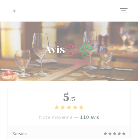
Personnalisation de vos choix en matière de cookies
Avis
5
/5
Note moyenne —
110 avis
Service