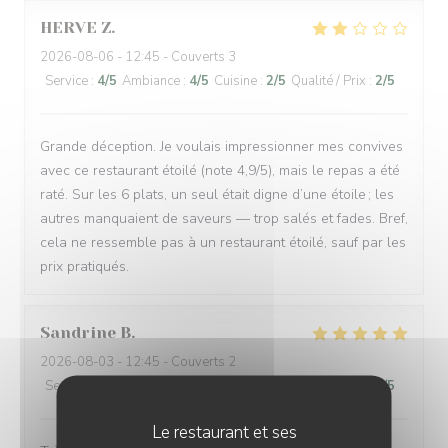
HERVE
Z
2026-08-06
- 12:45 - Couverts 3
Service
:
4
/5
Ambiance
:
4
/5
Cuisine
:
2
/5
Qualité / Prix
:
2
/5
Grande déception. Je voulais impressionner mes convives
avec ce restaurant étoilé (note 4,9/5), mais le repas a été
raté. Sur les 6 plats, un seul était digne d’une étoile ; les
autres manquaient de saveurs — trop salés et fades. Bref,
cela ne ressemble pas à un restaurant étoilé, sauf par les
prix pratiqués.
Sandrine
B
2026-08-03
- 12:45 - Couverts 2
Service
:
5
/5
Ambiance
:
5
/5
Cuisine
:
5
/5
Qualité / Prix
:
5
/5
Le restaurant et ses