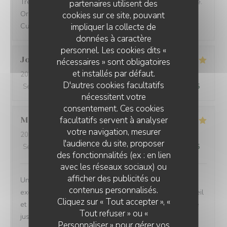
Très belle découverte d’une table plus que prometteuse.
partenaires utilisent des
Originalité, justesse des goûts, très belles associations.
cookies sur ce site, pouvant
impliquer la collecte de
Cuisine très végétale remarquable !
données à caractère
personnel. Les cookies dits «
Jordan
A
nécessaires » sont obligatoires
et installés par défaut.
2026-08-03
- 19:30 - Couverts 2
D'autres cookies facultatifs
Service
:
5
/5
Ambiance
:
5
/5
Cuisine
:
5
/5
Qualité / Prix
:
5
/5
nécessitent votre
consentement. Ces cookies
facultatifs servent à analyser
Mathieu
D
votre navigation, mesurer
2026-07-23
- 20:00 - Couverts 2
l'audience du site, proposer
Service
:
5
/5
Ambiance
:
5
/5
Cuisine
:
5
/5
Qualité / Prix
:
5
/5
des fonctionnalités (ex : en lien
avec les réseaux sociaux) ou
afficher des publicités ou
Un excellent moment que ce soit au niveau des plats
contenus personnalisés.
exceptionnels que nous avons dégustés, que de l’accueil
Cliquez sur « Tout accepter », «
et du service irréprochable. Un lieu authentique qui vise
Tout refuser » ou «
juste, avec une cuisine de très haut niveau sans être
Personnaliser » pour gérer vos